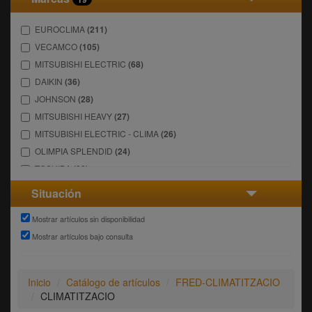
EUROCLIMA
(211)
VECAMCO
(105)
MITSUBISHI ELECTRIC
(68)
DAIKIN
(36)
JOHNSON
(28)
MITSUBISHI HEAVY
(27)
MITSUBISHI ELECTRIC - CLIMA
(26)
OLIMPIA SPLENDID
(24)
TOSHIBA
(22)
ZIMAKLIMA
(9)
Situación
BORRAR
(8)
Mostrar artículos sin disponibilidad
WIPCOOL
(7)
Mostrar artículos bajo consulta
HONEYWELL
(6)
SFA ESPAÑA
(5)
WAXAIR
(4)
Inicio
Catálogo de artículos
FRED-CLIMATITZACIO
SAUNIER DUVAL
(3)
CLIMATITZACIO
HONEYWELL HOME
(2)