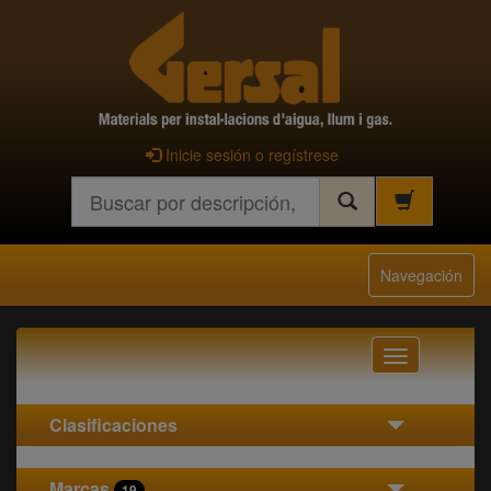
Inicie sesión o regístrese
Buscar
Navegación
Navegación
Clasificaciones
Marcas
19