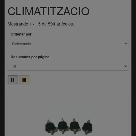
CLIMATITZACIO
WIGAM
(2)
LITTLE GIANT
(1)
Mostrando 1 - 15 de 594 artículos.
Ordenar por
Resultados por página