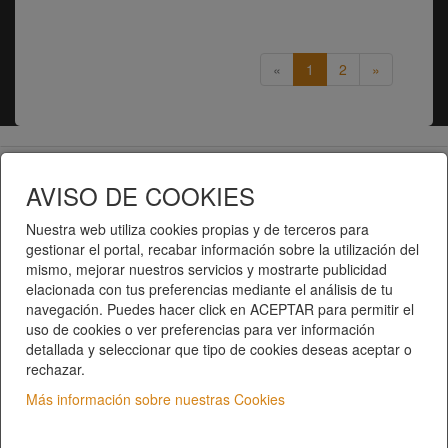
«
1
2
»
Telematel eCommerce v14.3.31 © 2026
AVISO DE COOKIES
Telematel S.L.
Nuestra web utiliza cookies propias y de terceros para
gestionar el portal, recabar información sobre la utilización del
mismo, mejorar nuestros servicios y mostrarte publicidad
elacionada con tus preferencias mediante el análisis de tu
navegación. Puedes hacer click en ACEPTAR para permitir el
uso de cookies o ver preferencias para ver información
detallada y seleccionar que tipo de cookies deseas aceptar o
rechazar.
Inici
|
Catàleg de productes
|
Categories
Qui som?
|
Contacte
|
Privacitat
|
Condicions del
Más información sobre nuestras Cookies
servei