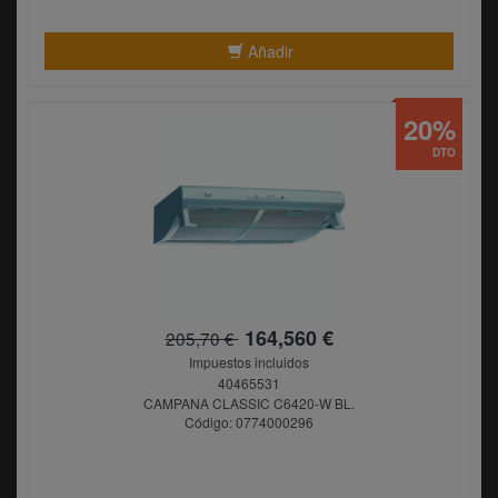
Añadir
20%
DTO
164,560 €
205,70 €
Impuestos incluidos
40465531
CAMPANA CLASSIC C6420-W BL.
Código: 0774000296