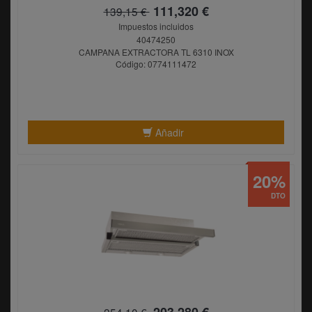
111,320 €
139,15 €
Impuestos incluidos
40474250
CAMPANA EXTRACTORA TL 6310 INOX
Código: 0774111472
Añadir
20%
DTO
203,280 €
254,10 €