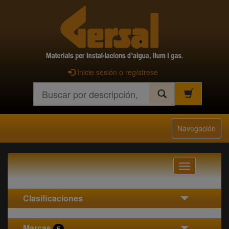
Inicie sesión o regístrese
Buscar
Navegación
Navegación
Clasificaciones
Marcas
5