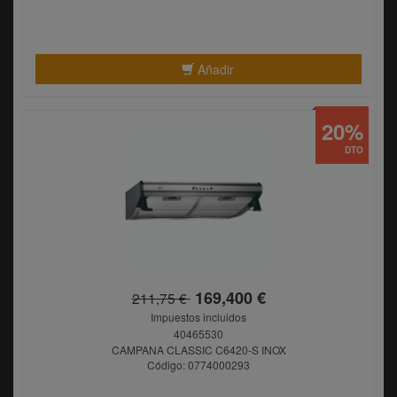
Añadir
20%
DTO
169,400 €
211,75 €
Impuestos incluidos
40465530
CAMPANA CLASSIC C6420-S INOX
Código: 0774000293