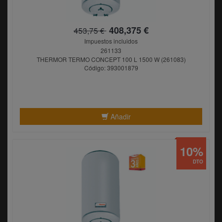
408,375 €
453,75 €
Impuestos incluidos
261133
THERMOR TERMO CONCEPT 100 L 1500 W (261083)
Código: 393001879
Añadir
10%
DTO