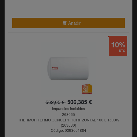
Añadir
10%
DTO
506,385 €
562,65 €
Impuestos incluidos
263065
THERMOR TERMO CONCEPT HORITZONTAL 100 L 1500W
(263030)
Código: 0393001884