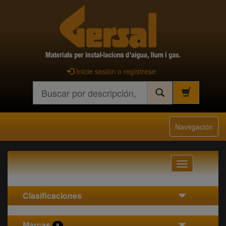
Inicie sesión o regístrese
Buscar
Navegación
Navegación
Clasificaciones
Marcas
8